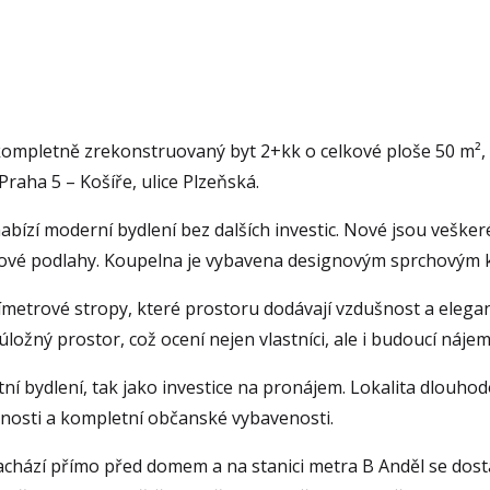
ompletně zrekonstruovaný byt 2+kk o celkové ploše 50 m², 
Praha 5 – Košíře, ulice Plzeňská.
abízí moderní bydlení bez dalších investic. Nové jsou vešker
nylové podlahy. Koupelna je vybavena designovým sprchovým 
etrové stropy, které prostoru dodávají vzdušnost a eleganci. 
ložný prostor, což ocení nejen vlastníci, ale i budoucí nájemn
stní bydlení, tak jako investice na pronájem. Lokalita dlouhod
nosti a kompletní občanské vybavenosti.
chází přímo před domem a na stanici metra B Anděl se dostan