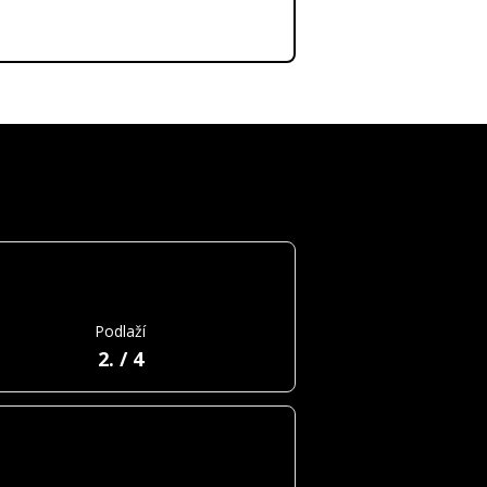
Podlaží
2. / 4