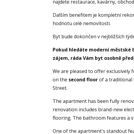
najdete restaurace, kavárny, obchody
Dalším benefitem je kompletní rekon
hodnotu celé nemovitosti.
Byt bude dokončen v nejbližších týdn
Pokud hledáte moderní městské by
zájem, ráda Vám byt osobně před
We are pleased to offer exclusively 
on the 
second floor
 of a traditional
Street.
The apartment has been fully renova
renovation includes brand-new electr
flooring. The bathroom features a st
One of the apartment's standout feat