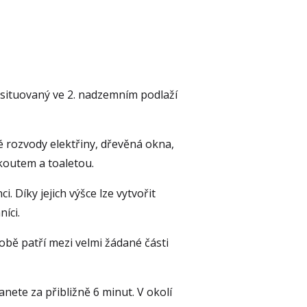
situovaný ve 2. nadzemním podlaží 
é rozvody elektřiny, dřevěná okna, 
koutem a toaletou.
Díky jejich výšce lze vytvořit 
íci.
obě patří mezi velmi žádané části 
ete za přibližně 6 minut. V okolí 