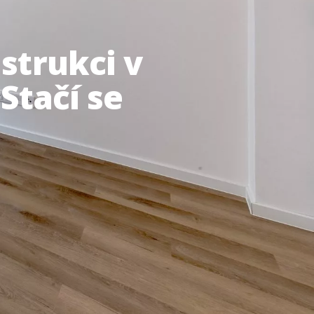
strukci v
 Stačí se