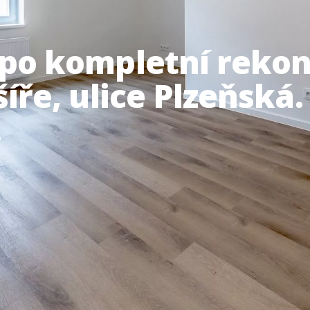
 po kompletní rekon
šíře, ulice Plzeňská.
.