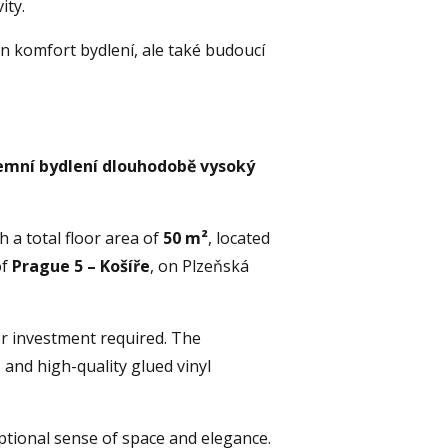
ity.
 komfort bydlení, ale také budoucí 
emní bydlení dlouhodobě vysoký 
a total floor area of 
50 m²
, located 
f 
Prague 5 – Košíře
, on Plzeňská 
r investment required. The 
and high-quality glued vinyl 
ptional sense of space and elegance. 