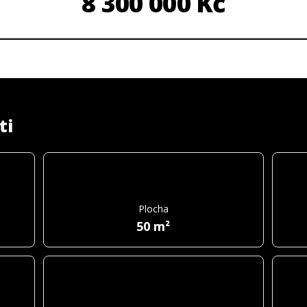
8 300 000 Kč
ti
Plocha
50 m²