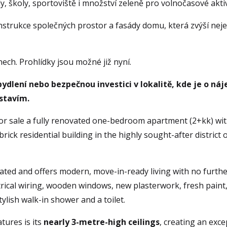
, školy, sportoviště i množství zeleně pro volnočasové aktiv
strukce společných prostor a fasády domu, která zvýší nejen
ech. Prohlídky jsou možné již nyní.
dlení nebo bezpečnou investici v lokalitě, kde je o náj
stavím.
for sale a fully renovated one-bedroom apartment (2+kk) with 
 brick residential building in the highly sought-after district o
ted and offers modern, move-in-ready living with no furthe
ical wiring, wooden windows, new plasterwork, fresh paint, 
ylish walk-in shower and a toilet.
ures is its 
nearly 3-metre-high ceilings
, creating an exce