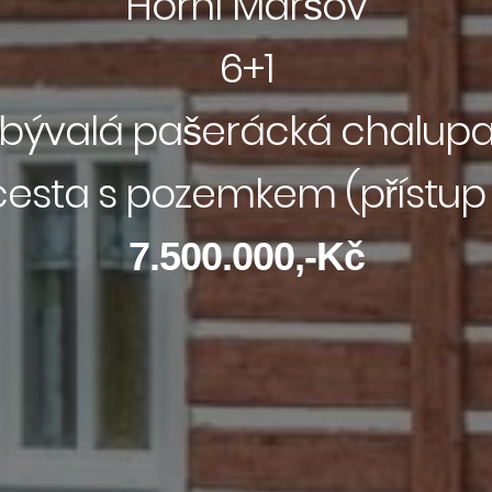
Horní Maršov
6+1
bývalá pašerácká chalup
esta s pozemkem (přístu
7.500.000,-Kč