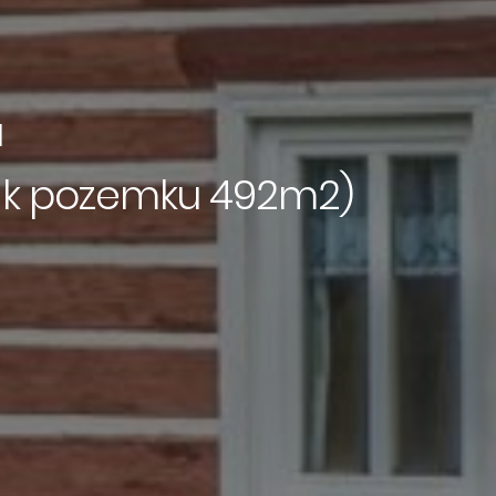
a
p k pozemku 492m2)