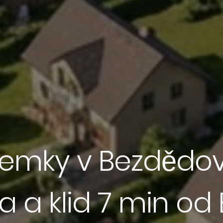
emky v Bezdědovi
a a klid 7 min od