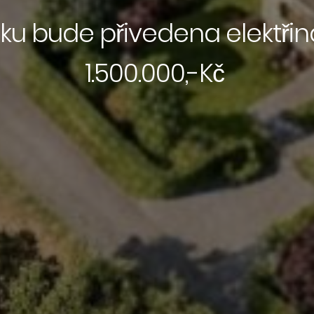
ku bude přivedena elektřin
1.500.000,-Kč