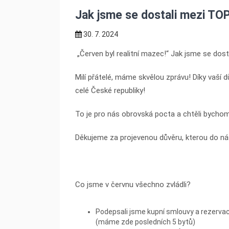
Jak jsme se dostali mezi TO
30. 7. 2024
„Červen byl realitní mazec!“ Jak jsme se do
Milí přátelé, máme skvělou zprávu! Díky vaší
celé České republiky!
To je pro nás obrovská pocta a chtěli bych
Děkujeme za projevenou důvěru, kterou do nás
Co jsme v červnu všechno zvládli?
Podepsali jsme kupní smlouvy a rezerva
(máme zde posledních 5 bytů)