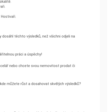
okalitě.
aři.
 Hostivaři.
dosáhl těchto výsledků, než všichni odjeli na
ěřitelnou práci a úspěchy!
ancelář nebo chcete svou nemovitost prodat či
, kde můžete růst a dosahovat skvělých výsledků?