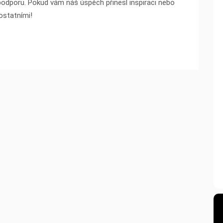
podporu. Pokud vám náš úspěch přinesl inspiraci nebo
 ostatními!