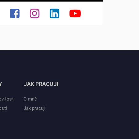
Y
JAK PRACUJI
ovitost
O mně
ostí
Jak pracuji