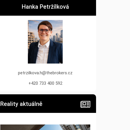
Hanka Petržílková
petrzilkova.h@thebrokers.cz
+420 733 400 592
Reality aktuálně