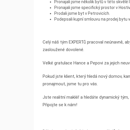
Pronajali jsme několik bytů v této skvělé l
Pronajali jsme specifický prostor v Hostiv
Prodali jsme byt v Petrovicích.
Podepsali kupní smlouvu na prodej bytu v
Celý náš tým EXPERTů pracoval neúnavně, aby 
zasloužené dovolené.
Velké gratulace Hance a Pepovi za jejich neuv
Pokud jste klient, který hledá nový domov, k
pronajmout, jsme tu pro vás.
Jste realitní makléř a hledáte dynamický tým
Připojte se k nám!