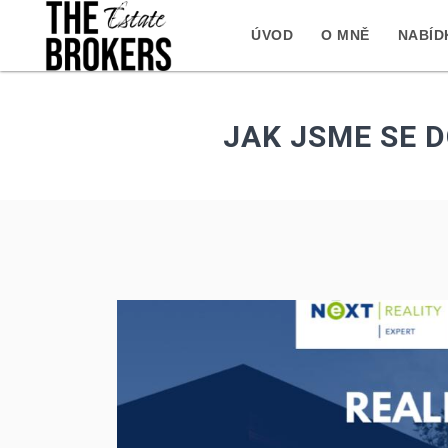
ÚVOD
O MNĚ
NABÍD
JAK JSME SE D