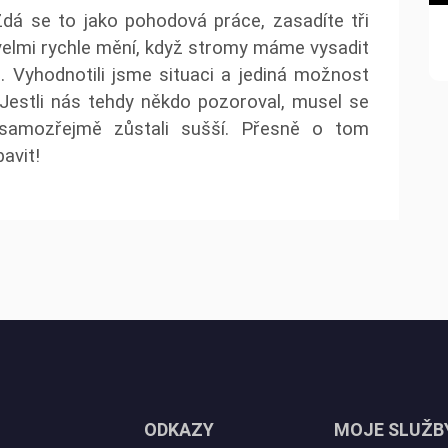
dá se to jako pohodová práce, zasadíte tři
velmi rychle mění, když stromy máme vysadit
. Vyhodnotili jsme situaci a jediná možnost
 Jestli nás tehdy někdo pozoroval, musel se
 samozřejmě zůstali sušší. Přesně o tom
avit!
ODKAZY
MOJE SLUŽB