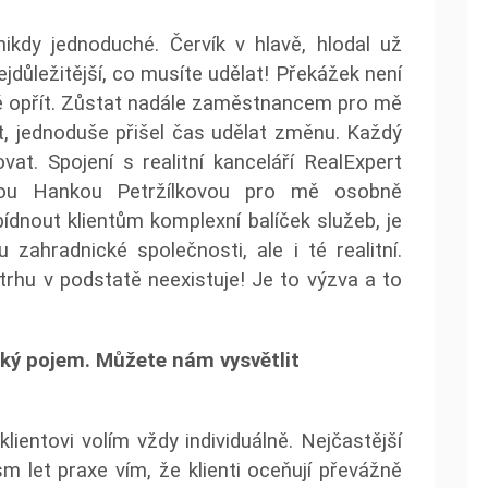
nikdy jednoduché. Červík v hlavě, hlodal už
jdůležitější, co musíte udělat! Překážek není
ě opřít. Zůstat nadále zaměstnancem pro mě
, jednoduše přišel čas udělat změnu. Každý
ovat. Spojení s realitní kanceláří RealExpert
lkou Hankou Petržílkovou pro mě osobně
dnout klientům komplexní balíček služeb, je
ahradnické společnosti, ale i té realitní.
rhu v podstatě neexistuje! Je to výzva a to
oký pojem. Můžete nám vysvětlit
klientovi volím vždy individuálně. Nejčastější
 let praxe vím, že klienti oceňují převážně