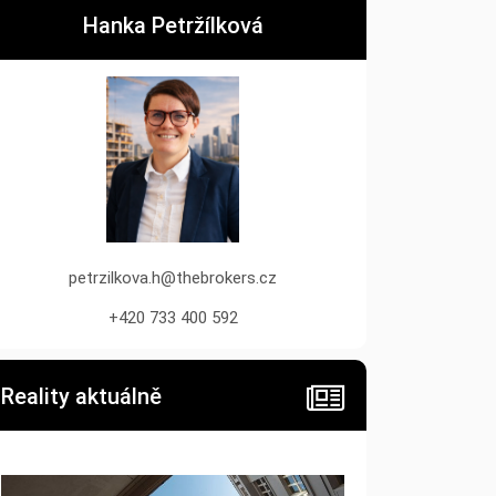
Hanka Petržílková
petrzilkova.h@thebrokers.cz
+420 733 400 592
Reality aktuálně