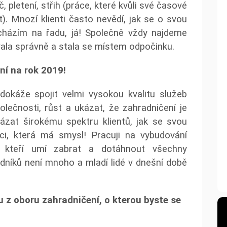
, pletení, střih (práce, které kvůli své časové
t). Mnozí klienti často nevědí, jak se o svou
cházím na řadu, já! Společně vždy najdeme
ovala správně a stala se místem odpočinku.
ní na rok 2019!
 dokáže spojit velmi vysokou kvalitu služeb
lečnosti, růst a ukázat, že zahradničení je
kázat širokému spektru klientů, jak se svou
ci, která má smysl! Pracuji na vybudování
ů, kteří umí zabrat a dotáhnout všechny
dníků není mnoho a mladí lidé v dnešní době
 z oboru zahradničení, o kterou byste se