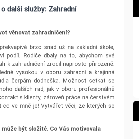
 o další služby: Zahradní
život věnovat zahradničení?
překvapivě brzo snad už na základní škole,
í podíl. Rodiče dbaly na to, abychom své
ztah k zahradničení zrodil naprosto přirozeně.
ledně vysokou v oboru zahradní a krajinná
studia čerpám dodneška. Možnost setkat se
oho dalších rad, jak v oboru profesionálně
kontakt s klienty, zároveň práce na čerstvém
co ve mně je! Vytvářet věci, ze kterých se
u může být složité. Co Vás motivovala