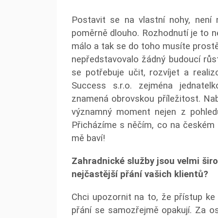
Postavit se na vlastní nohy, není 
poměrně dlouho. Rozhodnutí je to ne
málo a tak se do toho musíte prost
nepředstavovalo žádný budoucí růst
se potřebuje učit, rozvíjet a realiz
Success s.r.o. zejména jednate
znamená obrovskou příležitost. Nabí
významný moment nejen z pohledu z
Přicházíme s něčím, co na českém t
mě baví!
Zahradnické služby jsou velmi šir
nejčastější přání vašich klientů?
Chci upozornit na to, že přístup ke 
přání se samozřejmě opakují. Za osm